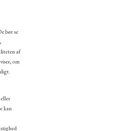
e bør se
,
liteten af
viser, om
ligt.
eller
le kan
astighed