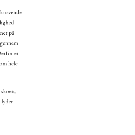
e krævende
odighed
gnet på
t gennem
Derfor er
 om hele
 skoen,
 lyder