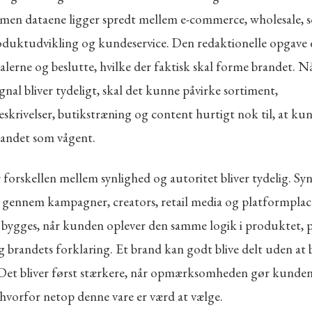
 men dataene ligger spredt mellem e-commerce, wholesale, so
uktudvikling og kundeservice. Den redaktionelle opgave e
alerne og beslutte, hvilke der faktisk skal forme brandet. N
nal bliver tydeligt, skal det kunne påvirke sortiment,
skrivelser, butikstræning og content hurtigt nok til, at ku
randet som vågent.
 forskellen mellem synlighed og autoritet bliver tydelig. Sy
 gennem kampagner, creators, retail media og platformplac
 bygges, når kunden oplever den samme logik i produktet, p
g brandets forklaring. Et brand kan godt blive delt uden at b
 Det bliver først stærkere, når opmærksomheden gør kunde
 hvorfor netop denne vare er værd at vælge.