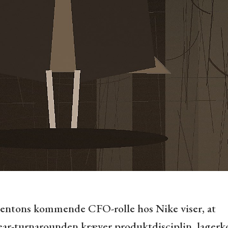
entons kommende CFO-rolle hos Nike viser, at
ar-turnarounden kræver produktdisciplin, lagerk