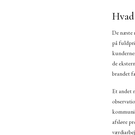
Hvad 
De næste 
på fuldpr
kundernes
de ekstern
brandet fa
Et andet m
observatio
kommunika
afsløre pr
værdiarbej