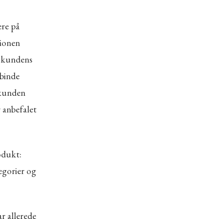
ere på
tionen
g kundens
rbinde
 kunden
r anbefalet
odukt:
egorier og
r allerede