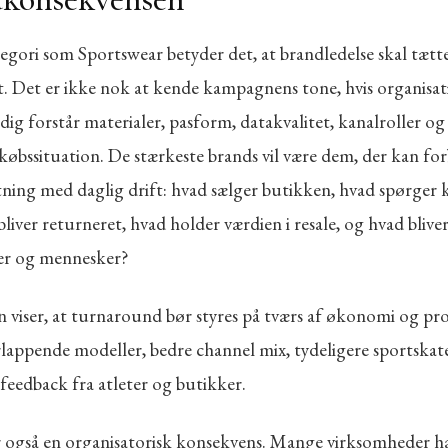
egori som Sportswear betyder det, at brandledelse skal tætt
. Det er ikke nok at kende kampagnens tone, hvis organisa
dig forstår materialer, pasform, datakvalitet, kanalroller o
købssituation. De stærkeste brands vil være dem, der kan fo
etning med daglig drift: hvad sælger butikken, hvad spørger
liver returneret, hvad holder værdien i resale, og hvad blive
er og mennesker?
n viser, at turnaround bør styres på tværs af økonomi og pr
rlappende modeller, bedre channel mix, tydeligere sportskat
feedback fra atleter og butikker.
r også en organisatorisk konsekvens. Mange virksomheder ha