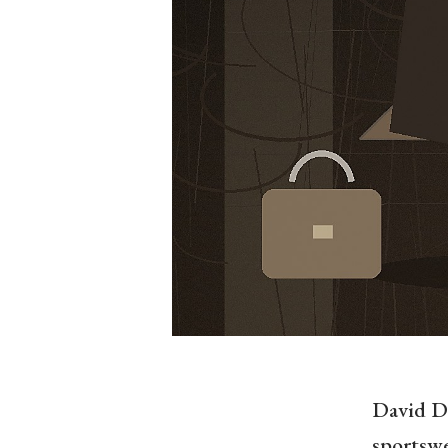
David D
sportswe