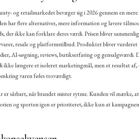
auty- og retailmarkedet bevæger sig i 2026 gennem en mer
en har flere alternativer, mere information og lavere tålm
, der ikke kan forklare deres værdi. Prisen bliver sammenli
yvarer, resale og platformstilbud. Produktet bliver vurdere
dier, AI-søgning, reviews, butikserfaring og gensalgsværdi. 
 ikke længere et isoleret marketingmål, men et resultat af,
omkring varen føles troværdigt.
 er sårbart, når brandet mister rytme. Kunden vil mærke, at
orien og sporten igen er prioriteret, ikke kun at kampagnen
dkonsekvensen