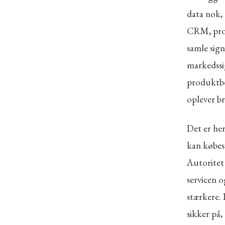
data nok,
CRM, prod
samle sign
markedssig
produktbe
oplever b
Det er her
kan købes
Autoritet
servicen o
stærkere.
sikker på,