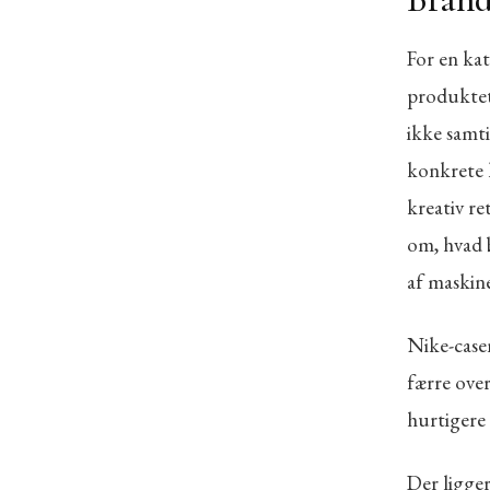
For en kat
produktet
ikke samti
konkrete 
kreativ r
om, hvad b
af maskin
Nike-case
færre ove
hurtigere 
Der ligge