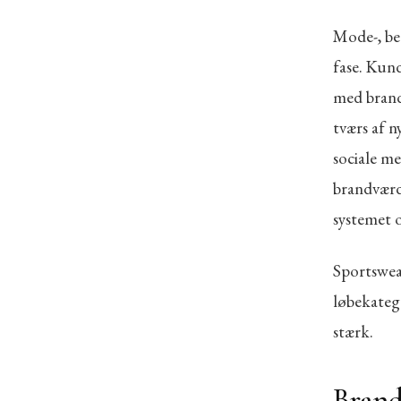
Mode-, be
fase. Kund
med brands
tværs af n
sociale me
brandværdi
systemet 
Sportswear
løbekateg
stærk.
Bran