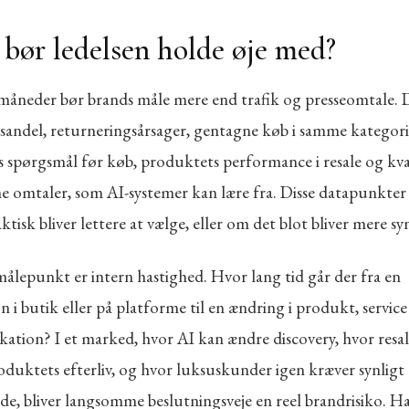
bør ledelsen holde øje med?
måneder bør brands måle mere end trafik og presseomtale. D
isandel, returneringsårsager, gentagne køb i samme kategori
 spørgsmål før køb, produktets performance i resale og kva
e omtaler, som AI-systemer kan lære fra. Disse datapunkter 
ktisk bliver lettere at vælge, eller om det blot bliver mere syn
ålepunkt er intern hastighed. Hvor lang tid går der fra en
n i butik eller på platforme til en ændring i produkt, service 
tion? I et marked, hvor AI kan ændre discovery, hvor resa
oduktets efterliv, og hvor luksuskunder igen kræver synligt
de, bliver langsomme beslutningsveje en reel brandrisiko. H