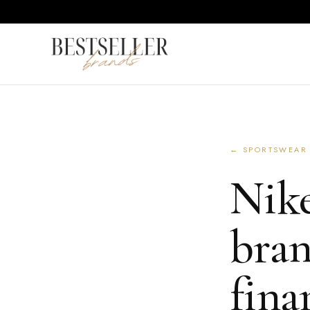
← SPORTSWEAR
Nike
bran
fina