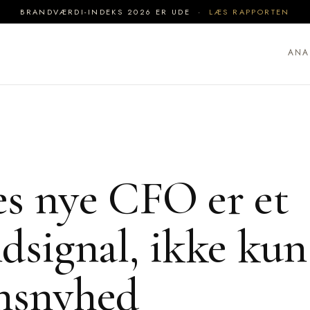
BRANDVÆRDI-INDEKS 2026 ER UDE ·
LÆS RAPPORTEN
ANA
s nye CFO er et
dsignal, ikke kun
nsnyhed