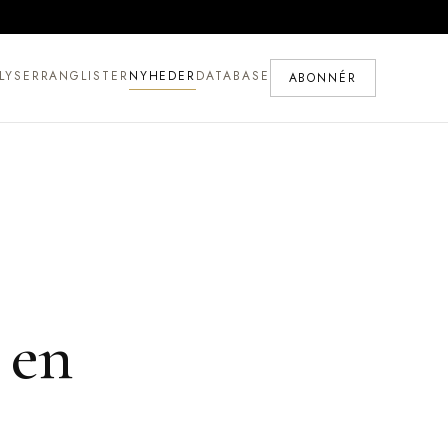
LYSER
RANGLISTER
NYHEDER
DATABASE
ABONNÉR
 en