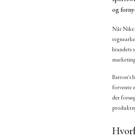
og forny
Når Nike 
regnearke
brandets s
marketing
Barron's b
forvente e
der forsø
produktn
Hvorf