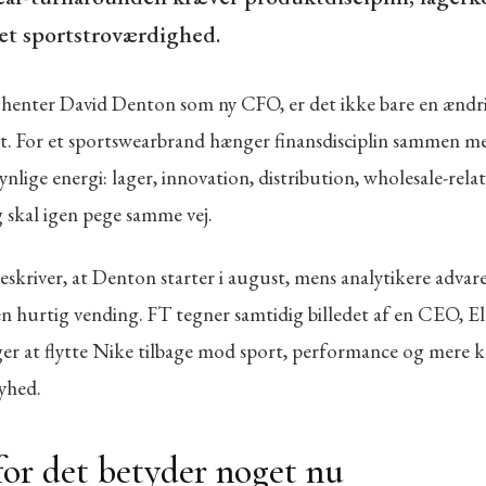
et sportstroværdighed.
henter David Denton som ny CFO, er det ikke bare en ændri
t. For et sportswearbrand hænger finansdisciplin sammen m
ynlige energi: lager, innovation, distribution, wholesale-rela
 skal igen pege samme vej.
eskriver, at Denton starter i august, mens analytikere advar
n hurtig vending. FT tegner samtidig billedet af en CEO, Ell
ger at flytte Nike tilbage mod sport, performance og mere 
yhed.
or det betyder noget nu