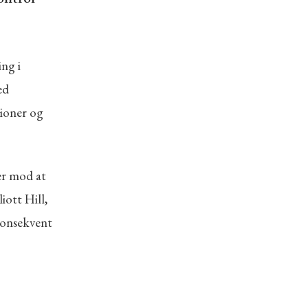
ng i
ed
tioner og
er mod at
iott Hill,
konsekvent