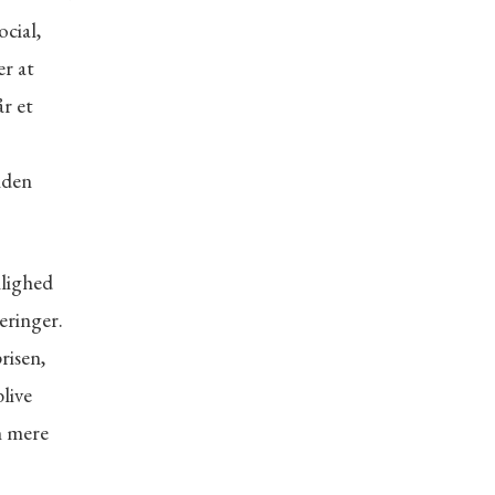
cial,
r at
år et
nden
nlighed
eringer.
risen,
live
n mere