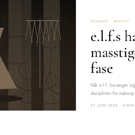
SENESTE · BEAUTY
e.l.f.s 
massti
fase
Når e.l.f. bevæger sig 
disciplinen fra makeup 
27. JUNI 2026 · 4 MIN