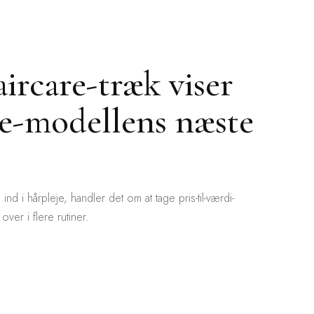
haircare-træk viser
ge-modellens næste
ind i hårpleje, handler det om at tage pris-til-værdi-
over i flere rutiner.