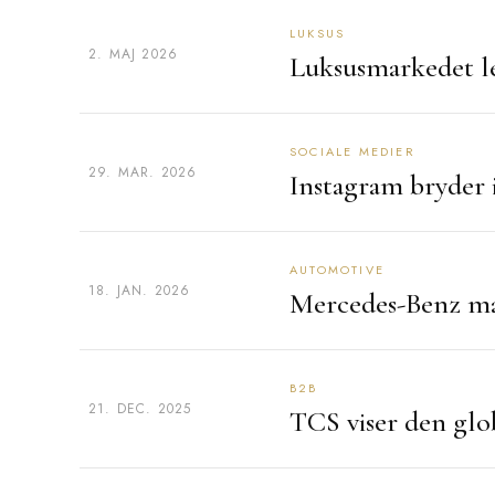
LUKSUS
2. MAJ 2026
Luksusmarkedet le
SOCIALE MEDIER
29. MAR. 2026
Instagram bryder i
AUTOMOTIVE
18. JAN. 2026
Mercedes-Benz mær
B2B
21. DEC. 2025
TCS viser den glob