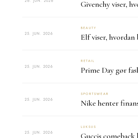
26. JUN. 2026
Givenchy viser, h
BEAUTY
25. JUN. 2026
Elf viser, hvordan
RETAIL
25. JUN. 2026
Prime Day gør fash
SPORTSWEAR
25. JUN. 2026
Nike henter finan
LUKSUS
25. JUN. 2026
Guccis comeback b