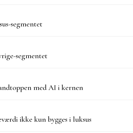
sus-segmentet
vrige-segmentet
randtoppen med AI i kernen
eværdi ikke kun bygges i luksus