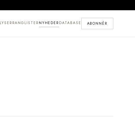
LYSER
RANGLISTER
NYHEDER
DATABASE
ABONNÉR