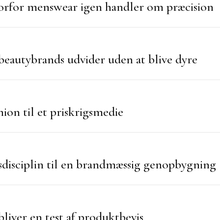
vorfor menswear igen handler om præcision
 beautybrands udvider uden at blive dyre
ion til et priskrigsmedie
sdisciplin til en brandmæssig genopbygning
liver en test af produktbevis