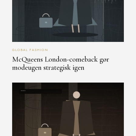
GLOBAL FASHION
McQueens London-comeback gør
modeugen strategisk igen