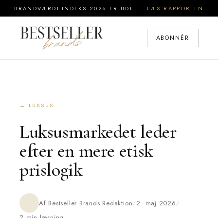
BRANDVÆRDI-INDEKS 2026 ER UDE ·
LÆS RAPPORTEN
ABONNÉR
← LUKSUS
Luksusmarkedet leder
efter en mere etisk
prislogik
Af Bestseller Brands Redaktion
/
2. maj 2026
/
2 min læsning